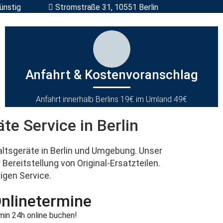
ünstig
Stromstraße 31, 10551 Berlin
Anfahrt & Kostenvoranschlag
Anfahrt innerhalb Berlins 19€ im Umland 49€
e Service in Berlin
altsgeräte
in
Berlin und Umgebung
. Unser
r Bereitstellung von
Original-Ersatzteilen
.
sigen
Service
.
nlinetermine
min 24h online buchen!