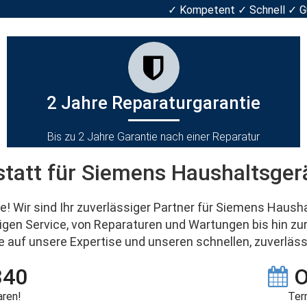
✓ Kompetent ✓ Schnell ✓ G
2 Jahre Reparaturgarantie
Bis zu 2 Jahre Garantie nach einer Reparatur
att für Siemens Haushaltsgerät
! Wir sind Ihr zuverlässiger
Partner für Siemens Haush
igen Service, von
Reparaturen und Wartungen
bis hin zu
e auf unsere Expertise und unseren schnellen, zuverläs
340
O
aren!
Ter